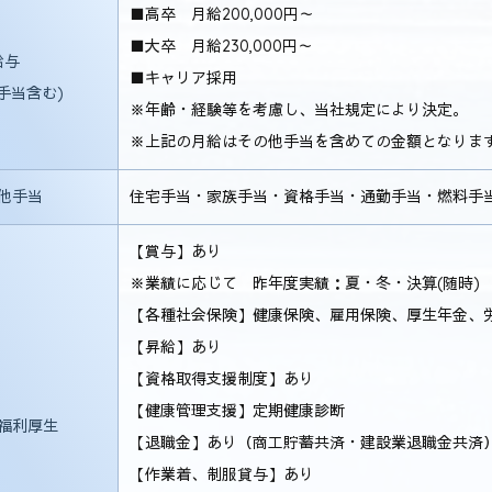
■高卒 月給200,000円～
■大卒 月給230,000円～
給与
■キャリア採用
手当含む)
※年齢・経験等を考慮し、当社規定により決定。
※上記の月給はその他手当を含めての金額となりま
他手当
住宅手当・家族手当・資格手当・通勤手当・燃料手当
【賞与】あり
※業績に応じて 昨年度実績：夏・冬・決算(随時)
【各種社会保険】健康保険、雇用保険、厚生年金、
【昇給】あり
【資格取得支援制度】あり
【健康管理支援】定期健康診断
福利厚生
【退職金】あり（商工貯蓄共済・建設業退職金共済
【作業着、制服貸与】あり