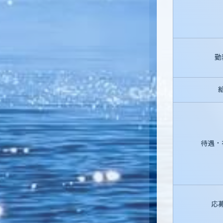
勤
待遇・
応