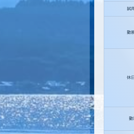
試
勤
休
勤