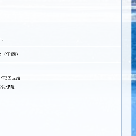
す。
（年1回）
 年3回支給
労災保険
）