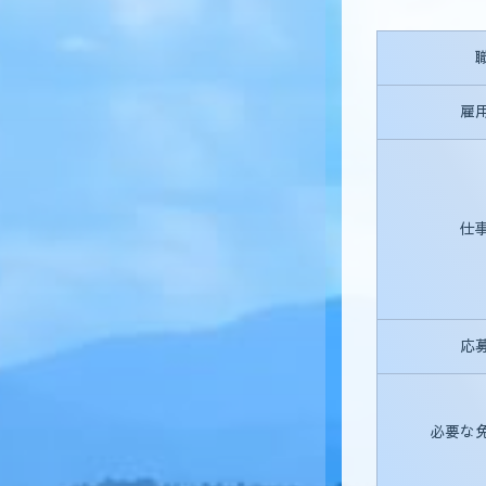
雇
仕
応
必要な