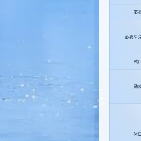
応
必要な
試
勤
休